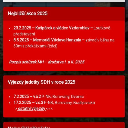
Nejbližší akce 2025
23.2.2025 – Kašpárek a vládce Vzdorohlav –
Loutkové
představení
8.5.2025 – Memoriál Václava Hanzala –
závod v běhu na
60m s překážkami (žáci)
Rozpis schůzek MH – družstva I. a II. 2025
Výjezdy jedotky SDH v roce 2025
7.2.2025 –
v.č.2
P-NB, Borovany, Dvorec
17.2.2025 –
v.č.3
P-NB, Borovany, Budějovická
>
ostatní výjezdy
<<<