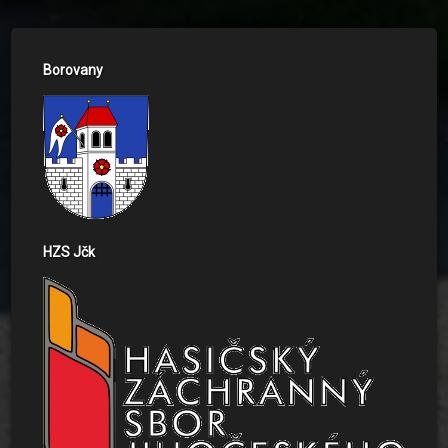
Borovany
HZS Jčk