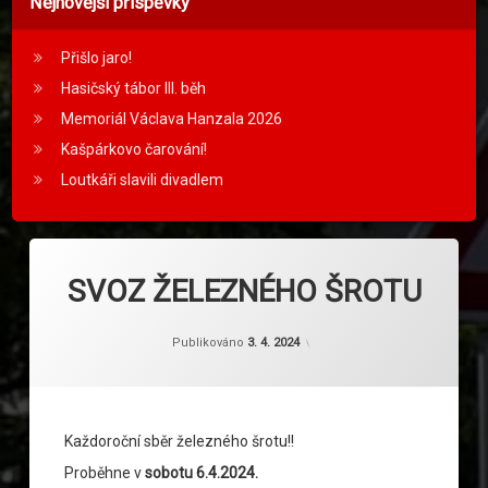
Nejnovější příspěvky
Přišlo jaro!
Hasičský tábor III. běh
Memoriál Václava Hanzala 2026
Kašpárkovo čarování!
Loutkáři slavili divadlem
SVOZ ŽELEZNÉHO ŠROTU
Kategorie:
Od
Nezařazené
sdhborovany1
Publikováno
3. 4. 2024
Každoroční sběr železného šrotu!!
Proběhne v
sobotu 6.4.2024.